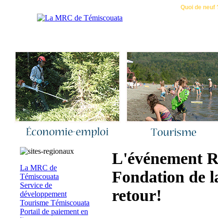
Accueil
|
Nous joindre
|
Quoi de neuf 
L'événement Ro
La MRC de
Fondation de l
Témiscouata
Service de
retour!
développement
Tourisme Témiscouata
Portail de paiement en