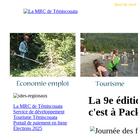
Accueil
|
Nous joindre
|
Quoi de neuf 
La 9e éditi
La MRC de Témiscouata
c'est à Pac
Service de développement
Tourisme Témiscouata
Portail de paiement en ligne
Élections 2025