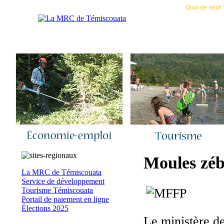
Accueil
|
Nous joindre
|
Quoi de neuf 
Moules zéb
La MRC de Témiscouata
Service de développement
Tourisme Témiscouata
Portail de paiement en ligne
Élections 2025
Le ministère d