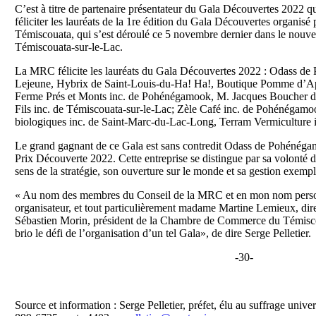
C’est à titre de partenaire présentateur du Gala Découvertes 2022 
féliciter les lauréats de la 1re édition du Gala Découvertes organ
Témiscouata, qui s’est déroulé ce 5 novembre dernier dans le nouv
Témiscouata-sur-le-Lac.
La MRC félicite les lauréats du Gala Découvertes 2022 : Odass 
Lejeune, Hybrix de Saint-Louis-du-Ha! Ha!, Boutique Pomme d’Api
Ferme Prés et Monts inc. de Pohénégamook, M. Jacques Boucher de 
Fils inc. de Témiscouata-sur-le-Lac; Zèle Café inc. de Pohénégamo
biologiques inc. de Saint-Marc-du-Lac-Long, Terram Vermiculture i
Le grand gagnant de ce Gala est sans contredit Odass de Pohénégamo
Prix Découverte 2022. Cette entreprise se distingue par sa volonté d
sens de la stratégie, son ouverture sur le monde et sa gestion exempl
« Au nom des membres du Conseil de la MRC et en mon nom personne
organisateur, et tout particulièrement madame Martine Lemieux, dire
Sébastien Morin, président de la Chambre de Commerce du Témiscou
brio le défi de l’organisation d’un tel Gala», de dire Serge Pelletier.
-30-
Source et information : Serge Pelletier, préfet, élu au suffrage un