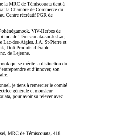
que la MRC de Témiscouata tient à
isé par la Chambre de Commerce du
eau Centre récréatif PGR de
de Pohénégamook, ViV-Herbes de
 inc. de Témiscouata-sur-le-Lac,
Lac-des-Aigles, J.A. St-Pierre et
ok, Doü Produits d’érable
nc. de Lejeune.
ok qui se mérite la distinction du
’entreprendre et d’innover, son
aire.
l, je tiens à remercier le comité
ctrice générale et monsieur
ata, pour avoir su relever avec
iversel, MRC de Témiscouata, 418-