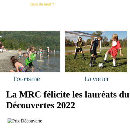
ous joindre
|
Quoi de neuf ?
|
Rechercher
|
Plan du site
La MRC félicite les lauréats d
Découvertes 2022