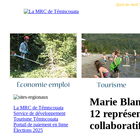
Accueil
|
Nous joindre
|
Quoi de neuf 
Marie Blan
La MRC de Témiscouata
12 représen
Service de développement
Tourisme Témiscouata
collaborati
Portail de paiement en ligne
Élections 2025