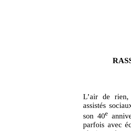
RASS
L’air de rien,
assistés socia
e
son 40
annive
parfois avec é