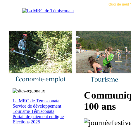
Accueil
|
Nous joindre
|
Quoi de neuf 
Communiqué
La MRC de Témiscouata
100 ans
Service de développement
Tourisme Témiscouata
Portail de paiement en ligne
Élections 2025