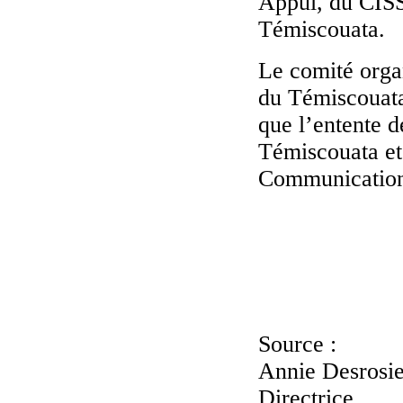
Appui, du CISS
Témiscouata.
Le comité organ
du Témiscouata
que l’entente 
Témiscouata et 
Communications 
Source :
Annie Desrosie
Directrice