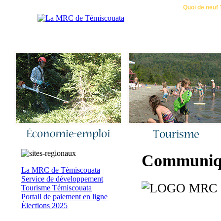
Accueil
|
Nous joindre
|
Quoi de neuf 
Communiqué
La MRC de Témiscouata
Service de développement
Tourisme Témiscouata
Portail de paiement en ligne
Élections 2025