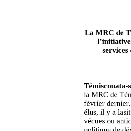
La MRC de Tém
l’initiati
services 
Témiscouata-su
la MRC de Témi
février dernier.
élus, il y a la
vécues ou antic
politique de d