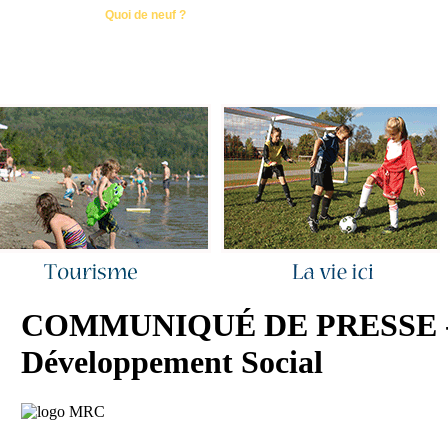
ous joindre
|
Quoi de neuf ?
|
Rechercher
|
Plan du site
COMMUNIQUÉ DE PRESSE - P
Développement Social