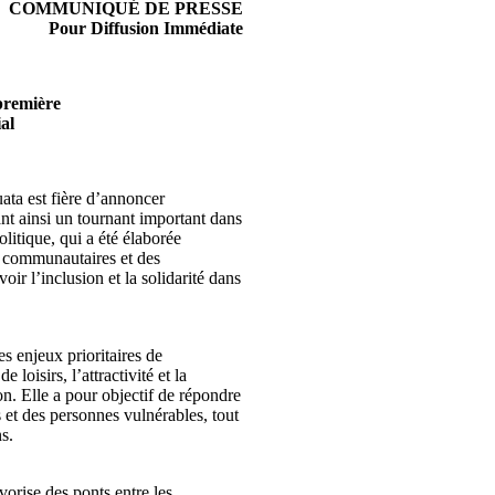
COMMUNIQUÉ DE PRESSE
Pour Diffusion Immédiate
première
al
a est fière d’annoncer
nt ainsi un tournant important dans
litique, qui a été élaborée
s communautaires et des
voir l’inclusion et la solidarité dans
s enjeux prioritaires de
e loisirs, l’attractivité et la
ion. Elle a pour objectif de répondre
 et des personnes vulnérables, tout
s.
vorise des ponts entre les