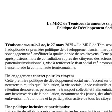
La MRC de Témiscouata annonce sa 
Politique de Développement Soci
Témiscouata-sur-le-Lac, le 27 mars 2025
– La MRC de Témiscouat
l’adoptionde sa première politique de développement social, marqua
sonengagement à améliorer la qualité de vie de ses citoyens. Cette po
aprèsplusieurs mois de consultation auprès des citoyens, des acteur
partenairesinstitutionnels, vise à renforcer le tissu social et à promou
l’ensemblede la communauté témiscouataine.
Un engagement concret pour les citoyens
Cette première politique de développement social met l’accent sur de
notreterritoire, tels que l’habitation, la vie sociale, la vie culturelle et d
rétention denouvelles personnes, le transport collectif et l’alimentat
aux besoinsvariés de la population, notamment des jeunes, des aînés
enfavorisant l’autonomie et la participation active de tous les citoyen
Une politique inclusive et participative
Le comité de pilotage a priorisé une démarche ouverte à tous, qui fa