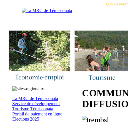
Accueil
|
Nous joindre
|
Quoi de neuf 
COMMUNI
La MRC de Témiscouata
DIFFUSI
Service de développement
Tourisme Témiscouata
Portail de paiement en ligne
Élections 2025