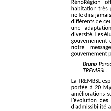
RénoRégion of
habitation très
ne le dira jamais
différents de ce
une adaptatio
diversité. Les é
gouvernement da
notre messag
gouvernement p
Bruno Parad
TREMBSL.
La TREMBSL espè
portée à 20 M$
améliorations 
l’évolution des
d’admissibilité 