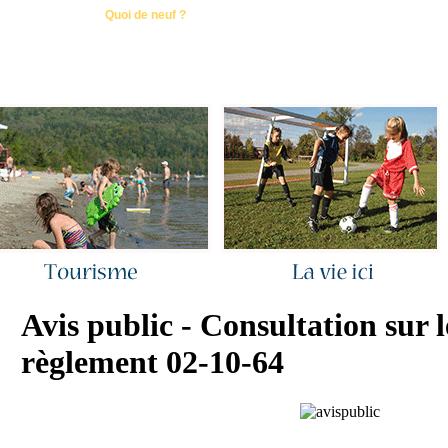
ous joindre
|
Quoi de neuf ?
|
Rechercher
|
Plan du site
Avis public - Consultation sur l
règlement 02-10-64