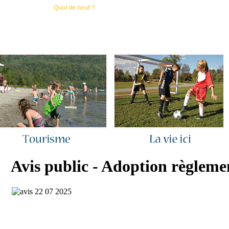
ous joindre
|
Quoi de neuf ?
|
Rechercher
|
Plan du site
Avis public - Adoption règleme