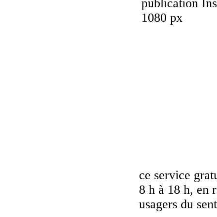
ce service grat
8 h à 18 h, en 
usagers du sent