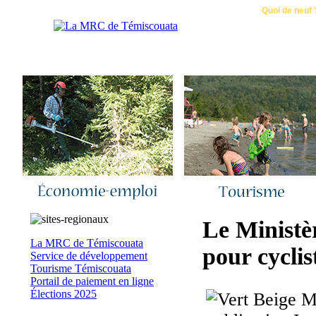
Accueil
|
Nous joindre
|
Quoi de neuf 
Le Ministèr
La MRC de Témiscouata
pour cyclis
Service de développement
Tourisme Témiscouata
Portail de paiement en ligne
Élections 2025