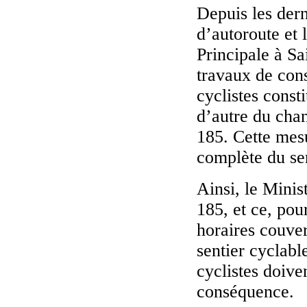
Depuis les der
d’autoroute et 
Principale à S
travaux de cons
cyclistes const
d’autre du chan
185. Cette mesu
complète du sen
Ainsi, le Minis
185, et ce, pou
horaires couver
sentier cyclab
cyclistes doive
conséquence.