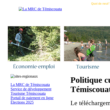
Accueil
|
Nous joindre
|
Quoi de neuf 
Politique 
La MRC de Témiscouata
Témiscoua
Service de développement
Tourisme Témiscouata
Portail de paiement en ligne
Le télécharge
Élections 2025