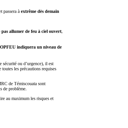
t passera à
extrême dès demain
 pas allumer de feu à ciel ouvert
,
a SOPFEU indiquera un niveau de
 sécurité ou d’urgence), il est
e toutes les précautions requises
a MRC de Témiscouata sont
s de problème.
uire au maximum les risques et