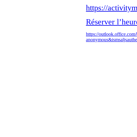
https://activit
Réserver l’heu
https://outlook.office.c
anonymous&ismsaljsauthe