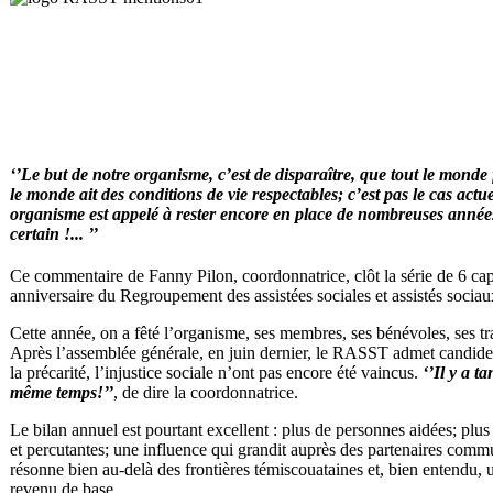
‘
’Le but de notre organisme, c’est de disparaître, que tout le monde f
le monde ait des conditions de vie respectables; c’est pas le cas actu
organisme est appelé à rester encore en place de nombreuses année
certain !... ’’
Ce commentaire de Fanny Pilon, coordonnatrice, clôt la série de 6 cap
anniversaire du Regroupement des assistées sociales et assistés socia
Cette année, on a fêté l’organisme, ses membres, ses bénévoles, ses tr
Après l’assemblée générale, en juin dernier, le RASST admet candidem
la précarité, l’injustice sociale n’ont pas encore été vaincus.
‘’Il y a t
même temps!’’
, de dire la coordonnatrice.
Le bilan annuel est pourtant excellent : plus de personnes aidées; plus
et percutantes; une influence qui grandit auprès des partenaires comm
résonne bien au-delà des frontières témiscouataines et, bien entendu, u
revenu de base.