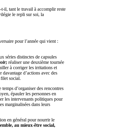
-il, tant le travail à accomplir reste
égie le repli sur soi, la
ersaire pour l’année qui vient :
x séries distinctes de capsules
oir;
réaliser une deuxième tournée
er à corriger les irritations et
arer davantage d’actions avec des
ilet social.
e temps d’organiser des rencontres
toyen, épauler les personnes en
ner les intervenants politiques pour
nes marginalisées dans leurs
on en général pour nourrir le
semble, au mieux-être social,