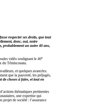
asse respecter ses droits, que tout
ellement, donc, oui, notre
s, probablement un autre 40 ans,
e
sules vidéo soulignant le 40
ux du Témiscouata.
availleurs, et quelques avancées.
ent que la pauvreté, les préjugés,
ant de choses à faire, et tout en
 d’actions thématiques pertinentes
unautaires, une expertise qui
n projet de société : l’assurance