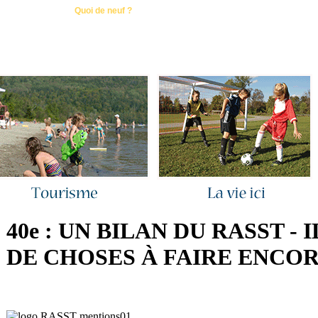
ous joindre
|
Quoi de neuf ?
|
Rechercher
|
Plan du site
40e : UN BILAN DU RASST - 
DE CHOSES À FAIRE ENCOR