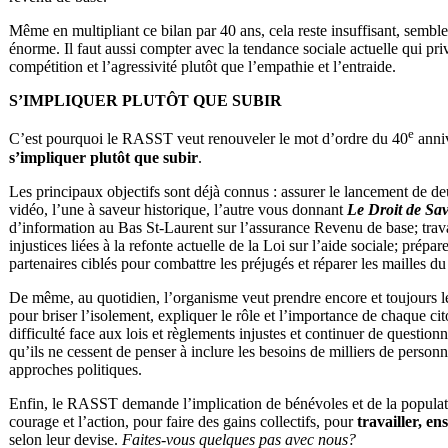
Même en multipliant ce bilan par 40 ans, cela reste insuffisant, semble-t
énorme. Il faut aussi compter avec la tendance sociale actuelle qui privil
compétition et l’agressivité plutôt que l’empathie et l’entraide.
S’IMPLIQUER PLUTÔT QUE SUBIR
e
C’est pourquoi le RASST veut renouveler le mot d’ordre du 40
anniv
s’impliquer plutôt que subir
.
Les principaux objectifs sont déjà connus : assurer le lancement de deu
vidéo, l’une à saveur historique, l’autre vous donnant
Le Droit de Sav
d’information au Bas St-Laurent sur l’assurance Revenu de base; travaill
injustices liées à la refonte actuelle de la Loi sur l’aide sociale; prép
partenaires ciblés pour combattre les préjugés et réparer les mailles du f
De même, au quotidien, l’organisme veut prendre encore et toujours l
pour briser l’isolement, expliquer le rôle et l’importance de chaque ci
difficulté face aux lois et règlements injustes et continuer de question
qu’ils ne cessent de penser à inclure les besoins de milliers de person
approches politiques.
Enfin, le RASST demande l’implication de bénévoles et de la populati
courage et l’action, pour faire des gains collectifs, pour
travailler, en
selon leur devise.
Faites-vous quelques pas avec nous?