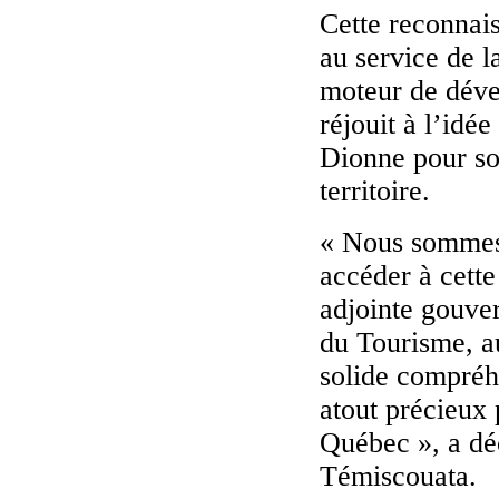
Cette reconnai
au service de l
moteur de déve
réjouit à l’idé
Dionne pour sou
territoire.
« Nous sommes
accéder à cett
adjointe gouver
du Tourisme, a
solide compréh
atout précieux
Québec », a déc
Témiscouata.