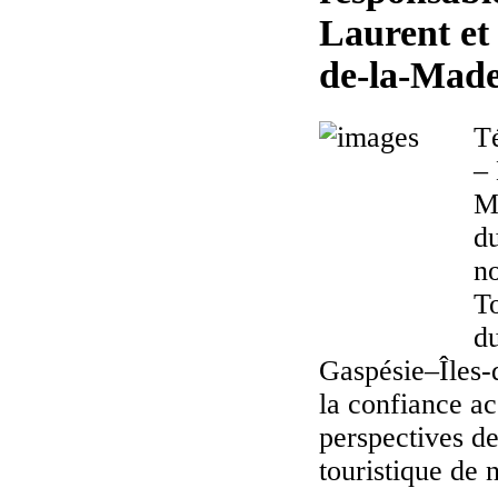
Laurent et 
de-la-Made
T
– 
M
d
no
To
du
Gaspésie–Îles-
la confiance a
perspectives d
touristique de 