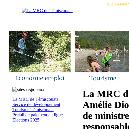
Accueil
|
Nous joindre
|
Quoi de neuf 
La MRC de
La MRC de Témiscouata
Amélie Dio
Service de développement
Tourisme Témiscouata
de ministr
Portail de paiement en ligne
Élections 2025
responsable