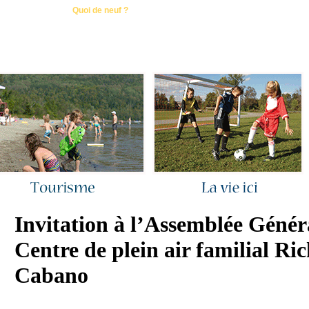
ous joindre
|
Quoi de neuf ?
|
Rechercher
|
Plan du site
Invitation à l’Assemblée Génér
Centre de plein air familial Ric
Cabano