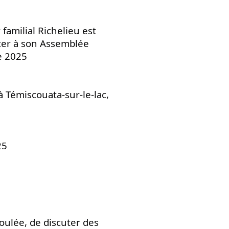
familial Richelieu est 
ter à son Assemblée 
e 2025
 Témiscouata-sur-le-lac, 
25
coulée, de discuter des 