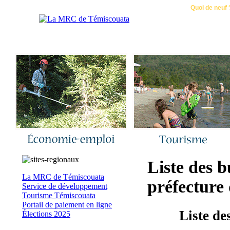
Accueil
|
Nous joindre
|
Quoi de neuf 
Liste des b
La MRC de Témiscouata
préfecture
Service de développement
Tourisme Témiscouata
Portail de paiement en ligne
Liste de
Élections 2025