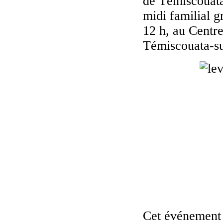
de Témiscouata 
midi familial g
12 h, au Centr
Témiscouata-su
Cet événement 