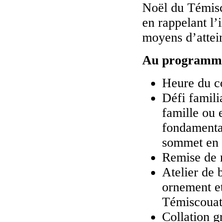
Noël du Témisco
en rappelant l’
moyens d’attein
Au programme 
Heure du c
Défi famili
famille ou 
fondamental
sommet en s
Remise de m
Atelier de 
ornement et
Témiscoua
Collation g