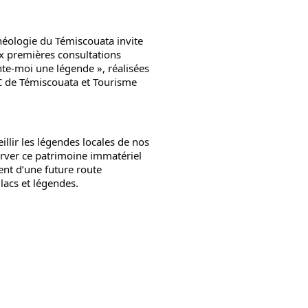
chéologie du Témiscouata invite 
ux premières consultations 
te-moi une légende », réalisées 
C de Témiscouata et Tourisme 
illir les légendes locales de nos 
ver ce patrimoine immatériel 
nt d’une future route 
lacs et légendes.