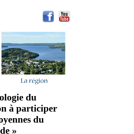
éologie du
n à participer
toyennes du
de »