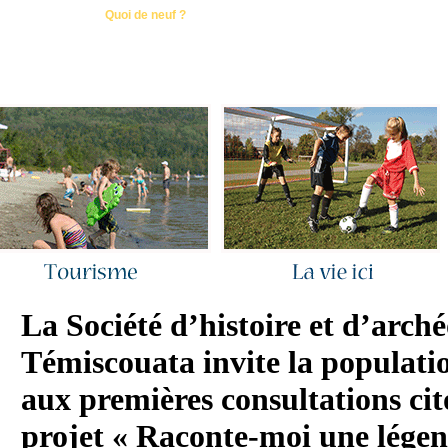
ous joindre
|
Quoi de neuf ?
|
Rechercher
|
Plan du site
La Société d’histoire et d’arch
Témiscouata invite la populatio
aux premières consultations ci
projet « Raconte-moi une légen