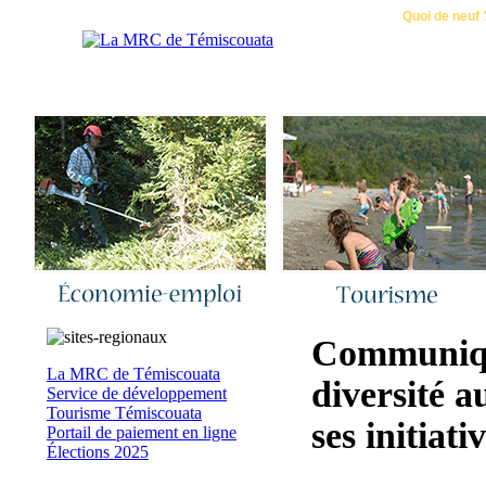
Accueil
|
Nous joindre
|
Quoi de neuf 
Communiqué
La MRC de Témiscouata
diversité 
Service de développement
Tourisme Témiscouata
ses initiati
Portail de paiement en ligne
Élections 2025