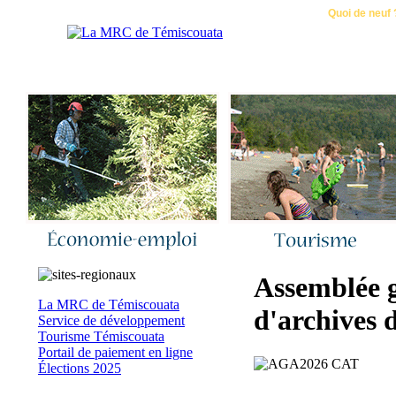
Accueil
|
Nous joindre
|
Quoi de neuf 
Assemblée g
La MRC de Témiscouata
d'archives 
Service de développement
Tourisme Témiscouata
Portail de paiement en ligne
Élections 2025