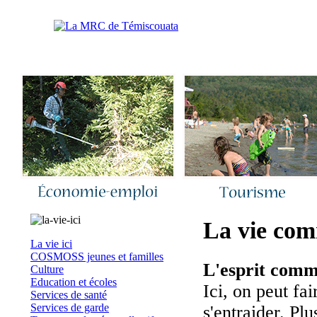
Accueil
|
Nous joindre
|
Quoi de neuf 
La vie co
La vie ici
COSMOSS jeunes et familles
L'esprit comm
Culture
Education et écoles
Ici, on peut fa
Services de santé
Services de garde
s'entraider. Pl