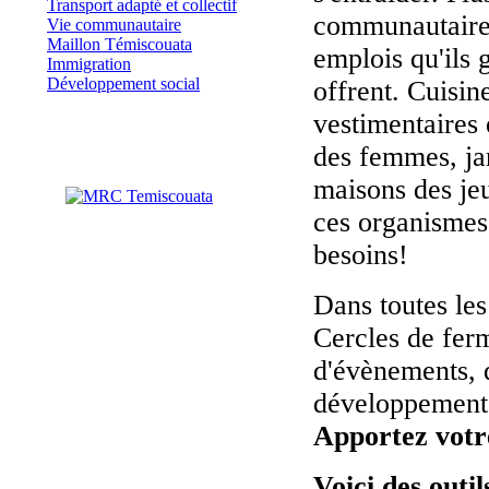
Transport adapté et collectif
communautaires 
Vie communautaire
Maillon Témiscouata
emplois qu'ils 
Immigration
Développement social
offrent.
Cuisine
vestimentaires 
des femmes, ja
maisons des jeu
ces organismes 
besoins!
Dans toutes les
Cercles de ferm
d'évènements, 
développement
Apportez votr
Voici des outil