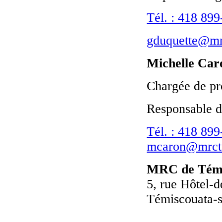
Tél. : 418 89
gduquette@mr
Michelle Car
Chargée de pr
Responsable d
Tél. : 418 89
mcaron@mrct
MRC de Témi
5, rue Hôtel-d
Témiscouata-