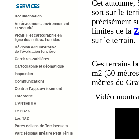
Cet automne, 5
sort sur le ter
Documentation
précisément s
Aménagement, environnement
et sécurité
limites de la
Z
PRMHH et cartographie en
sur le terrain.
ligne des milieux humides
Révision administrative
de l'évaluation foncière
Carrières-sablières
Ces terrains 
Cartographie et géomatique
m2 (50 mètres 
Inspection
mètres du Gra
Communications
Contrer l’appauvrissement
Vidéo montran
Foresterie
L'ARTERRE
Le PDZA
Les TAD
Parcs éoliens de Témiscouata
Parc régional linéaire Petit Témis